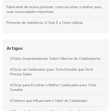
Fabricante de resina poliéster: como escolher o melhor para
suas necessidades industriais
Promotor de Aderência: O Que É e Como Utilizar
Como Escolher o Inibidor de Corrosão Ideal para suas
Necessidades
Artigos
Como Escolher o Melhor Bloqueador de Umidade para sua
Casa
5 Fatos Surpreendentes Sobre Fábricas de Catalisadores
Compostos Químicos: Entenda sua Importância e Aplicações
Práticas
6 Dicas de Catalisador para Tinta Esmalte que Você
Precisa Saber
6 Dicas para Escolher o Melhor Catalisador para Tinta
Esmalte
6 Fatores que Influenciam o Valor do Catalisador