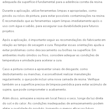
adequada da superfície é fundamental para a aderência correta da resina.
Durante a aplicação, utilize ferramentas limpas e apropriadas, como
pincéis ou rolos de pintura, para evitar possíveis contaminações na resina.
É recomendado que as ferramentas sejam limpas imediatamente após o
uso com água e sabão, para assegurar sua durabilidade para futuros
projetos.
Após a aplicação, é importante seguir as recomendações do fabricante em
relação ao tempo de secagem e cura. Respeitar essas orientações ajuda a
evitar problemas como descascamento ou bolhas na superfície. Em
ambientes muito úmidos ou frios, considere adequar as condições de
temperatura e umidade para acelerar a cura.
Caso a pintura comece a apresentar sinais de desgaste, como
desbotamento ou manchas, é aconselhável realizar manutenção
regularmente, o que pode incluir uma nova camada de resina. Verifique
também se a superfície precisa de limpeza periódica para evitar acúmulo de
sujeira, que pode comprometer o acabamento.
Além disso, armazene a resina em local fresco e seco, longe da luz direta
do sol e do calor. As condições inadequadas de armazenamento podem
afetar a qualidade do produto, tornando-o menos eficaz no futuro.