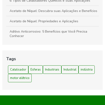
6 Tipos de Catalisadores Químicos e Suas Aplicações
Acetato de Níquel: Descubra suas Aplicações e Benefícios
Acetato de Níquel: Propriedades e Aplicações
Aditivo Anticorrosivo: 5 Benefícios que Você Precisa
Conhecer
Aditivo Anticorrosivo: A Solução Eficiente para Proteger
Seus Equipamentos
Tags
Aditivo Anticorrosivo: Como Proteger Seus Equipamentos e
Aumentar a Durabilidade
Catalisador
Esferas
Industriais
Industrial
indústria
Aditivo antimicrobiano: Aprenda tudo sobre sua importância
motor elétrico
e aplicações
Aditivo Antimicrobiano: Benefícios e Aplicações
Aditivo antimicrobiano: benefícios e aplicações no mercado