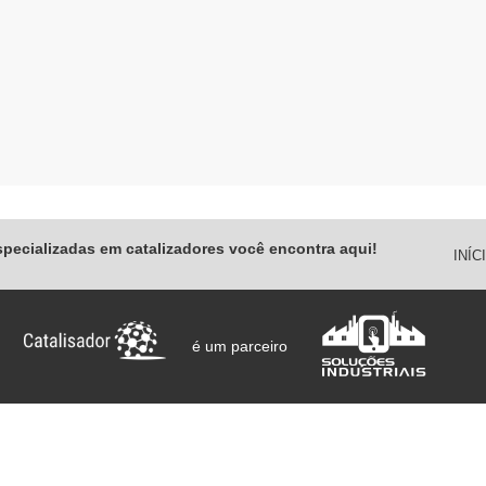
specializadas em catalizadores você encontra aqui!
INÍC
é um parceiro