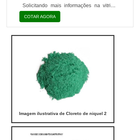
Solicitando mais informações na vitrine
que se chama Soluções Industriais e
COTAR AGORA
conhecendo a líder do segmento. Quando
a temática é promotor de aderência preço,
com os profissionais da AODRAN irá
encontrar excelente custo-benefício com
pagamento acessível.UM POUCO MAIS
SOBRE PROMOTOR DE ADERÊNCIA
PREÇOHá muitas maneiras eficientes de
demo...
Imagem ilustrativa de Cloreto de niquel 2