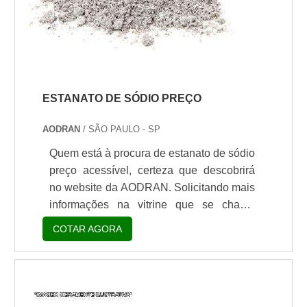
ESTANATO DE SÓDIO PREÇO
AODRAN
/ SÃO PAULO - SP
Quem está à procura de estanato de sódio
preço acessível, certeza que descobrirá
no website da AODRAN. Solicitando mais
informações na vitrine que se chama
Soluções Industriais e conhecendo a líder
COTAR AGORA
do segmento.É importante lembrar que o
produto deve sempre ser adquirido com
empresas especializadas no segmento.
Esse tipo de cuidado ajuda a garantir a