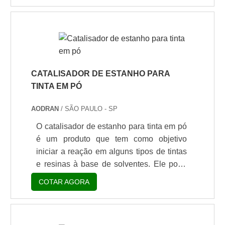
um material de alta inércia química devido
a sua forte estrutura. No entanto, é
possível reduzir esta inércia química pela
alteração contínua de sua estrutura,
especialmente com água. Com a
combinação dessa propriedade e de alta
CATALISADOR DE ESTANHO PARA
tecnologia foi possível criar um vidro com
TINTA EM PÓ
baixa inércia qu.
AODRAN
/ SÃO PAULO - SP
O catalisador de estanho para tinta em pó
é um produto que tem como objetivo
iniciar a reação em alguns tipos de tintas
e resinas à base de solventes. Ele pode
promover as reações de forma efetiva e
COTAR AGORA
ainda permite o controle na velocidade da
reação por meio de dosagem. E é
indicado também para reações de