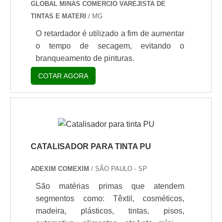
GLOBAL MINAS COMERCIO VAREJISTA DE
final. A equipe é formada por profissionais
TINTAS E MATERI
/ MG
certificados que esperam seu contato para
O retardador é utilizado a fim de aumentar
melhor atender.INFORMAÇÕES
o tempo de secagem, evitando o
INTERESSANTES SOBRE A
branqueamento de pinturas.
ORGANIZAÇÃOSomente na AODRAN
existe variedade e qualidade quando o
COTAR AGORA
assunto for fornecimento de produtos
químicos para aplicações industriais. A
empresa oferece opções como
promotores de adesão e catalisador de
titânio com ótima qualidade e
assertividade.Se diferenciando dentro de
CATALISADOR PARA TINTA PU
seu segmento, a empresa consegue
ADEXIM COMEXIM
/ SÃO PAULO - SP
também proporcionar um atendimento
cuidadoso e que busca a satisfação do
São matérias primas que atendem
cliente. A AODRAN é uma empresa que
segmentos como: Têxtil, cosméticos,
tem despontado no segmento pela
madeira, plásticos, tintas, pisos,
idoneidade em tudo que faz, fechando