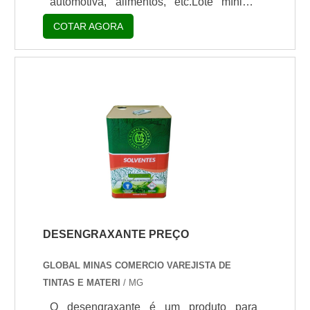
automotiva, alimentos, etc.Lote mínimo
todo o ciclo de entrega com excelência
de: 1 embalagem - 20kgO catalisador
COTAR AGORA
para cada cliente.Aproveite a visita para
para tinta PU é um produto químico
acessar o nosso site e saber mais sobre a
composto por Aziridina Polifuncional,
empresa, nossos serviços e produtos. Se
sendo utilizado como agente de
preferir, entre em contato com um dos
crosslinking e modificador de
nossos consultores e solicite um
propriedades finais, como por exemplo, a
orçamento!.
adesão da resina aos substratos. O uso
do catalisador para tinta PU é necessário
quando é preciso aplicar a tinta PU em
substratos de difícil adesã.
DESENGRAXANTE PREÇO
GLOBAL MINAS COMERCIO VAREJISTA DE
TINTAS E MATERI
/ MG
O desengraxante é um produto para