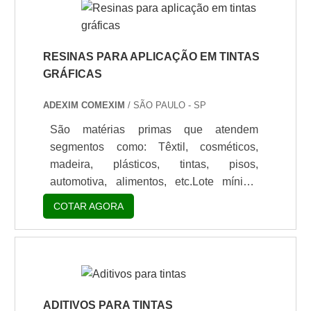
esterificação e de trans-esterificação. É
FACILMENTE SOLÚVEL EM
ÉSTERESVale ressaltar que o catalisador
de estanho para tinta é um produto que é
RESINAS PARA APLICAÇÃO EM TINTAS
facilmente solúvel em ésteres, e seu nível
GRÁFICAS
de temp.
ADEXIM COMEXIM
/ SÃO PAULO - SP
São matérias primas que atendem
segmentos como: Têxtil, cosméticos,
madeira, plásticos, tintas, pisos,
automotiva, alimentos, etc.Lote mínimo
de: 1 embalagem - 20kgA linha de resinas
COTAR AGORA
para aplicação em tintas gráficas são
excelentes veículos para vernizes de
acabamento (OPV) assim como para
produção de tintas coloridas. São
monocomponentes e podem ser utilizadas
em suas fórmulas nas condições que são
ADITIVOS PARA TINTAS