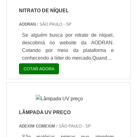
NITRATO DE NÍQUEL
AODRAN
/ SÃO PAULO - SP
Se alguém busca por nitrato de níquel,
descobrirá no website da AODRAN.
Cotando por meio da plataforma e
conhecendo a líder do mercado.Quando o
assunto é nitrato de níquel, com os
COTAR AGORA
profissionais da AODRAN encontrará
excelente custo-benefício com produtos
de alta qualidade e desempenho.MAIS
DETALHES SOBRE NITRATO DE
NÍQUELHá muitas maneiras eficientes de
demonstrar competência e excelência em
LÂMPADA UV PREÇO
sua área de atuação. A AODRAN
ADEXIM COMEXIM
/ SÃO PAULO - SP
canaliza seus recursos em criar uma
estrutura com: Portfólio rico em opções
São matérias primas que atendem