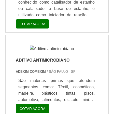
conhecido como catalisador de estanho
ou catalisador à base de estanho, é
utilizado como iniciador de reação em
alguns tipos de tintas e resinas à base de
COTAR AGORA
solventes. Esse produto consegue
promover reações de forma bastante
efetiva e ainda permite um controle na
velocidade da reação por meio da
dosagem. Além disso, o catalisador pode
ser utilizado para promover reações em
ADITIVO ANTIMICROBIANO
esterificação e de trans-esterificação.
ADEXIM COMEXIM
/ SÃO PAULO - SP
FACILMENTE SOLÚVEL EM
ÉSTERESComprar catalisador de t.
São matérias primas que atendem
segmentos como: Têxtil, cosméticos,
madeira, plásticos, tintas, pisos,
automotiva, alimentos, etc.Lote mínimo
de: 1 embalagem - 20kgPrincipais
COTAR AGORA
aplicaçõesO vidro é considerado como