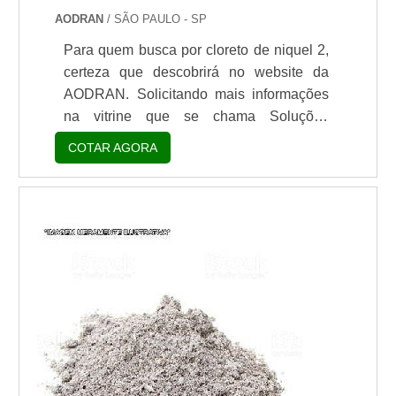
AODRAN
/ SÃO PAULO - SP
Para quem busca por cloreto de niquel 2,
certeza que descobrirá no website da
AODRAN. Solicitando mais informações
na vitrine que se chama Soluções
Industriais e conhecendo a líder do
COTAR AGORA
segmento. Quando o tema é cloreto de
niquel 2, com a AODRAN atingirá
excelente custo-benefício com
comprometimento com os resultados dos
clientes.DIFERENCIAIS IMPORTANTES
DE CLORETO DE NIQUEL 2Há muitas
maneiras eficientes de demonstrar
competência e excel...