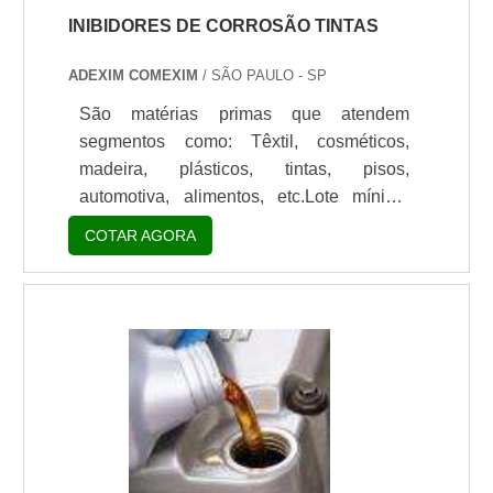
INIBIDORES DE CORROSÃO TINTAS
ADEXIM COMEXIM
/ SÃO PAULO - SP
São matérias primas que atendem
segmentos como: Têxtil, cosméticos,
madeira, plásticos, tintas, pisos,
automotiva, alimentos, etc.Lote mínimo
de: 1 embalagem - 20kgCaracterística do
COTAR AGORA
inibidores de corrosão SNCZOs produtos
SNCZ são inibidores de corrosão
oferecendo fosfatos não tóxicos de alto
desempenho ativados e polifosfatos para
atender à crescente demanda por
inibidores de corrosão tintas e
revestimentos ambientalmente
sustentáveis.A SNCZ propõe soluções
para os reais desafios que as indústri.