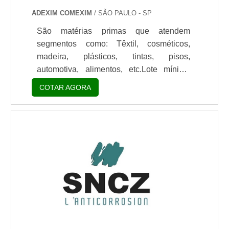
ADEXIM COMEXIM
/ SÃO PAULO - SP
São matérias primas que atendem
segmentos como: Têxtil, cosméticos,
madeira, plásticos, tintas, pisos,
automotiva, alimentos, etc.Lote mínimo
de: 1 embalagem - 20kgA linha de resinas
COTAR AGORA
para aplicação em tintas gráficas são
excelentes veículos para vernizes de
acabamento (OPV) assim como para
produção de tintas coloridas. São
monocomponentes e podem ser utilizadas
em suas fórmulas nas condições que são
fornecidas. Podem ser formuladas
isoladamente assim como em associação
com emulsões acrílicas de.