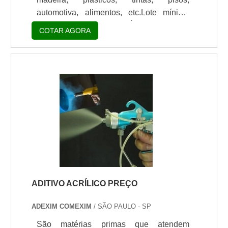
automotiva, alimentos, etc.Lote mínimo
de: 1 embalagem - 20kgÉ importante, na
COTAR AGORA
hora de realizar uma compra, contar com
o melhor distribuidor de esferas de silicato
de zircônio presente no mercado. Este
tipo de produto possui alta esfericidade o
que melhora a moagem reduzindo o atrito
e consumo de energia.As esferas de
silicato de zircônio são muitas vezes
preferidas em vez de esferas de vidro de.
ADITIVO ACRÍLICO PREÇO
ADEXIM COMEXIM
/ SÃO PAULO - SP
São matérias primas que atendem