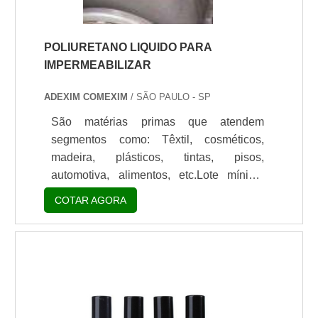
POLIURETANO LIQUIDO PARA
IMPERMEABILIZAR
ADEXIM COMEXIM
/ SÃO PAULO - SP
São matérias primas que atendem
segmentos como: Têxtil, cosméticos,
madeira, plásticos, tintas, pisos,
automotiva, alimentos, etc.Lote mínimo
de: 1 embalagem - 20kgComposição e
COTAR AGORA
uso do produtoO poliuretano liquido para
impermeabilizar é composto pela mistura
de dois componentes. Esses
componentes, quando se juntam, formam
uma espuma mais rígida, que é usada
como isolante térmico para
locais/máquinas frias.O produto é