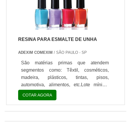
aplicado em grande escala nos mais
variados comércios, de diferentes
segmentos i.
RESINA PARA ESMALTE DE UNHA
ADEXIM COMEXIM
/ SÃO PAULO - SP
São matérias primas que atendem
segmentos como: Têxtil, cosméticos,
madeira, plásticos, tintas, pisos,
automotiva, alimentos, etc.Lote mínimo
de: 1 embalagem - 20kgA resina para
COTAR AGORA
esmalte de unha é usada, basicamente,
para compor o produto final a fim de
proporcionar a ele uma rápida secagem e
fixação, sem despertar no cliente qualquer
tipo de alergia. Um dos componentes