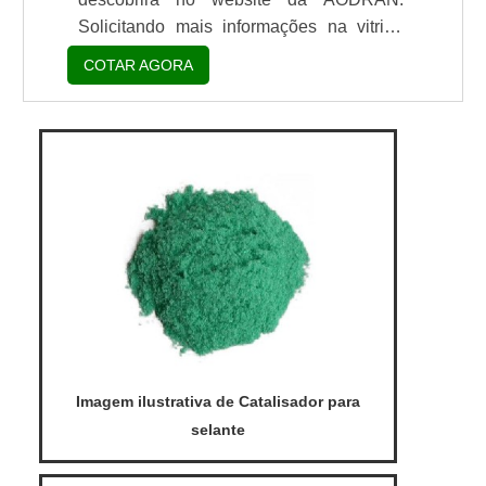
Solicitando mais informações na vitrine
que se chama Soluções Industriais e
COTAR AGORA
conhecendo a líder do segmento. Quando
a temática é promotor de aderência preço,
com os profissionais da AODRAN irá
encontrar excelente custo-benefício com
pagamento acessível.UM POUCO MAIS
SOBRE PROMOTOR DE ADERÊNCIA
PREÇOHá muitas maneiras eficientes de
demo...
Imagem ilustrativa de Catalisador para
selante