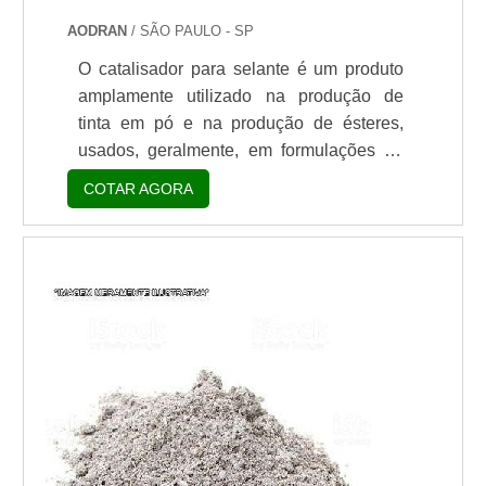
AODRAN
/ SÃO PAULO - SP
O catalisador para selante é um produto
amplamente utilizado na produção de
tinta em pó e na produção de ésteres,
usados, geralmente, em formulações de
óleos sintéticos. Além disso, é um produto
COTAR AGORA
utilizado para realizar reações em
diferentes situações. Os exemplos mais
clássicos são: Esterificação; Trans-
esterificação; Policondensação; Entre
outros.Além disso, vale ressaltar também
que o produto pode ser usado em
temperaturas altas que ...