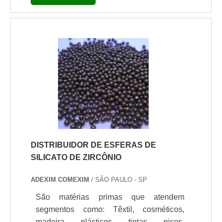
de madeira conta com uma excelente
qualidade e alta performance, oferecendo
o máximo desempenho nas suas
aplicações. As linhas de resinas para
madeira são dispersas em água e atende
a vários mercados com alta eficiência.
São aplicados também em móveis e
revestimentos de madeira em
geral.INFORMAÇÕES ADICIONAIS
SOBRE.
DISTRIBUIDOR DE ESFERAS DE
SILICATO DE ZIRCÔNIO
ADEXIM COMEXIM
/ SÃO PAULO - SP
São matérias primas que atendem
segmentos como: Têxtil, cosméticos,
madeira, plásticos, tintas, pisos,