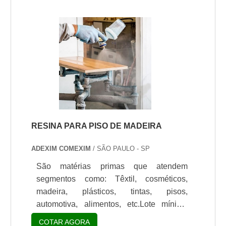
aderência para piso. São diversas opções
uso industrial ou para uso em cosmético
disponibilizadas, como promotores de
(esmaltes de unha), com grande eficiência
adesão e agentes de acoplamento.É
e qualidade.Exemplos de resina acrílica
comprometida com os serviços e segura,
Isocryl C-70: é uma resina acrílica
padrões possíveis por contar com
monocomponente Carboxyfuncional, de
escritório de alta qualidade onde são
moderado a alto Tg. Sua base é acrílica
realizadas as atividades e portfólio
(100% só.
robusto de produtos. Todos esses fatores,
agregados a uma equipe multidisciplinar
de consultores associados e equipe de
RESINA PARA PISO DE MADEIRA
alta qualidade, fecham todo o ciclo de
entrega com excelência para toda a
ADEXIM COMEXIM
/ SÃO PAULO - SP
carteira de clientes..
São matérias primas que atendem
segmentos como: Têxtil, cosméticos,
madeira, plásticos, tintas, pisos,
automotiva, alimentos, etc.Lote mínimo
de: 1 embalagem - 20kgA resina para piso
COTAR AGORA