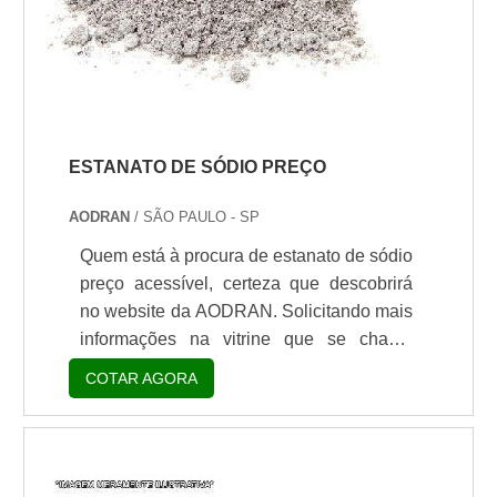
ESTANATO DE SÓDIO PREÇO
AODRAN
/ SÃO PAULO - SP
Quem está à procura de estanato de sódio
preço acessível, certeza que descobrirá
no website da AODRAN. Solicitando mais
informações na vitrine que se chama
Soluções Industriais e conhecendo a líder
COTAR AGORA
do segmento.É importante lembrar que o
produto deve sempre ser adquirido com
empresas especializadas no segmento.
Esse tipo de cuidado ajuda a garantir a