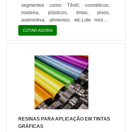
segmentos como: Têxtil, cosméticos,
madeira, plásticos, tintas, pisos,
automotiva, alimentos, etc.Lote mínimo
de: 1 embalagem - 20kgBusca pelo
COTAR AGORA
aditivo acrílico?A Estron Chemical produz
uma extensa linha de aditivo acrílico
preço competitivo. São agentes de
Alastramento e Nivelamento a base de
Oligômeros Acrílicos da mais alta
eficiência ISENTOS DE SILICONE para
todos os sistemas seja base água ou
solvente, sem solventes, tintas em pó ou
tintas de impressão. Altern.
RESINAS PARA APLICAÇÃO EM TINTAS
GRÁFICAS