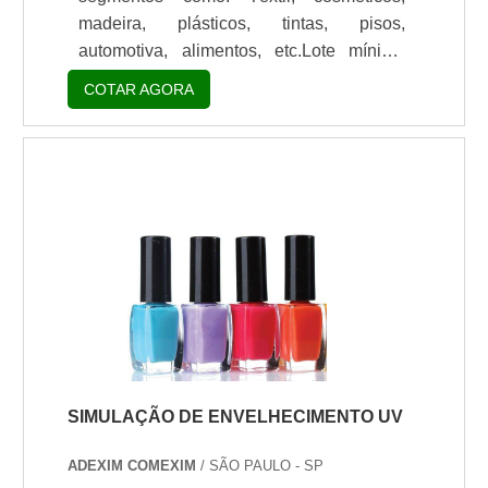
madeira, plásticos, tintas, pisos,
automotiva, alimentos, etc.Lote mínimo
de: 1 embalagem - 20kgA lâmpada de UV
COTAR AGORA
da Adexim-comexim é uma fonte de
radiação padronizada e importada,
produzida tecnicamente dentro das
normas internacionais, com o máximo em
eficiência e durabilidade.Tipos de
Lâmpadas de UV disponíveis: Ultravioleta
B - 40W/Pico - 313nm; Ultravioleta A -
40W/Pico - 351nm; Ultravioleta A -
40W/Pico - 340nm. A lâmpada d.
SIMULAÇÃO DE ENVELHECIMENTO UV
ADEXIM COMEXIM
/ SÃO PAULO - SP