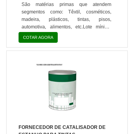
São matérias primas que atendem
segmentos como: Têxtil, cosméticos,
madeira, plásticos, tintas, pisos,
automotiva, alimentos, etc.Lote mínimo
de: 1 embalagem - 20kgO equipamento
COTAR AGORA
C-UV é uma câmara para simulação de
envelhecimento UV e umidade, que
ocorre através de ciclos diferentes
simulando o desgaste natural, ou seja, a
força de destruição da natureza. Os
efeitos reproduzidos na câmara são muito
similares ao que ocorre naturalmente,
antecipando em poucos dias ou semanas,
a durabilidade relativ.
FORNECEDOR DE CATALISADOR DE