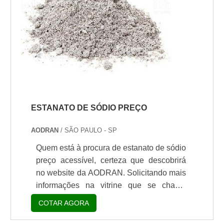
ESTANATO DE SÓDIO PREÇO
AODRAN
/ SÃO PAULO - SP
Quem está à procura de estanato de sódio
preço acessível, certeza que descobrirá
no website da AODRAN. Solicitando mais
informações na vitrine que se chama
Soluções Industriais e conhecendo a líder
COTAR AGORA
do segmento.É importante lembrar que o
produto deve sempre ser adquirido com