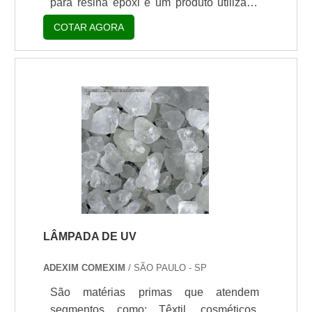
para resina epóxi é um produto utilizado
com a função de aprimorar as
COTAR AGORA
propriedades da resina epóxi, que pode
ser usada nos segmentos de construção
civil e industrial, tanto na manutenção de
máquinas quanto como adesivos de
construção civil. Aplicações do
catalisadorPara adicionar o catalisador
para resina epóxi é preciso saber que sua
adição deve ser feita diretamente ao
produto acabado, no momento em que.
LÂMPADA DE UV
ADEXIM COMEXIM
/ SÃO PAULO - SP
São matérias primas que atendem
segmentos como: Têxtil, cosméticos,