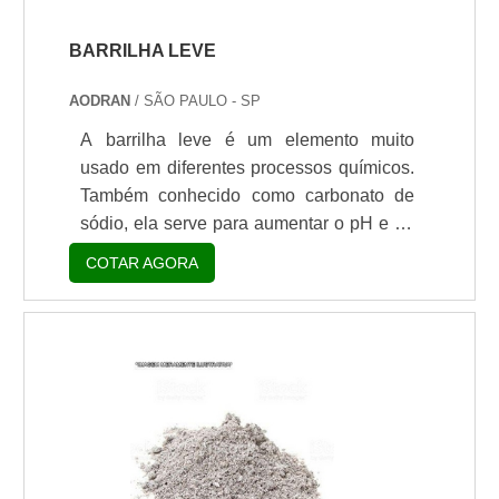
BARRILHA LEVE
AODRAN
/ SÃO PAULO - SP
A barrilha leve é um elemento muito
usado em diferentes processos químicos.
Também conhecido como carbonato de
sódio, ela serve para aumentar o pH e no
tratamento de dureza do cálcio. Esse
COTAR AGORA
composto ajuda tanto na melhora da
qualidade das piscinas, quanto na
indústria de segmentos como vidro, por
exemplo.Quando utilizado nas piscinas,
as barrilhas ajudam a normalizar a cor e o
bom estado da água, neutralizando os
seus íons de hidrogênio, o pH e os níveis
de cloro no local. Assim, a piscina fica