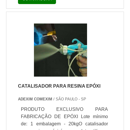
inorgânicos são distribuídos no Brasil com
minérios da mais alta pureza e qualidade.
À base de Atapulgita Mineral, comprar
espessantes inorgânicos é fundamental
por ser aplicados em sistema aquoso,
sistema solvente com o auxílio de um
surfactante e em sistemas sem
solvente.INFORMAÇÕES ADICIONAIS
SOBRE O PRODUTOAbaixo, é.
CATALISADOR PARA RESINA EPÓXI
ADEXIM COMEXIM
/ SÃO PAULO - SP
PRODUTO EXCLUSIVO PARA
FABRICAÇÃO DE EPÓXI Lote mínimo
de: 1 embalagem - 20kgO catalisador