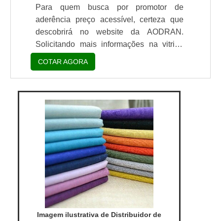
Para quem busca por promotor de
aderência preço acessível, certeza que
descobrirá no website da AODRAN.
Solicitando mais informações na vitrine
que se chama Soluções Industriais e
COTAR AGORA
conhecendo a líder do segmento. Quando
a temática é promotor de aderência preço,
com os profissionais da AODRAN irá
encontrar excelente custo-benefício com
pagamento acessível.UM POUCO MAIS
SOBRE PROMOTOR DE ADERÊNCIA
PREÇOHá muitas maneiras eficientes de
demo...
Imagem ilustrativa de Distribuidor de