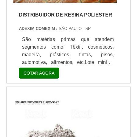
DISTRIBUIDOR DE RESINA POLIESTER
ADEXIM COMEXIM
/ SÃO PAULO - SP
São matérias primas que atendem
segmentos como: Têxtil, cosméticos,
madeira, plásticos, tintas, pisos,
automotiva, alimentos, etc.Lote mínimo
de: 1 embalagem - 20kgImportância do
COTAR AGORA
produtoUm distribuidor de resina poliester
possui grande importância no mercado,
pois a aplicação do serviço é feito em
diversos setores da indústria. A resina é
um composto orgânico, derivado de
petróleo. A transformação do produto do
estado líquido para o sól...