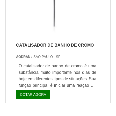
surgiam. Os catalisadores são produtos
que promovem conversões quase
completas num tempo de reação bastante
curto, principalment.
CATALISADOR DE BANHO DE CROMO
AODRAN
/ SÃO PAULO - SP
O catalisador de banho de cromo é uma
substância muito importante nos dias de
hoje em diferentes tipos de situações. Sua
função principal é iniciar uma reação em
alguns tipos de resinas à base de
COTAR AGORA
solventes, promovendo, assim, reações
de forma efetiva e ainda permitindo um
controle maior na velocidade da reação