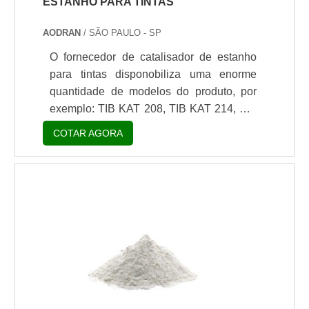
ESTANHO PARA TINTAS
AODRAN
/ SÃO PAULO - SP
O fornecedor de catalisador de estanho
para tintas disponobiliza uma enorme
quantidade de modelos do produto, por
exemplo: TIB KAT 208, TIB KAT 214, TIB
KAT 216, TIB KAT 217, TIB KAT 218, TIB
COTAR AGORA
KAT P 218, TIB KAT 219, TIB KAT 220,
TIB KAT 223, TIB KAT 226, TIB KAT 229,
TIB KAT 232, TIB KAT 233, TIB KAT 248
LC, TIB KAT 250, TIB KAT 251,TIB KAT
256,TIB KAT 318, TIB KAT 320, TIB KAT
324, TIB KAT 405, entre muitos outros.O
PRODUTO OFERECE DIVERSAS
VANTAGENSEsses catalisadores de
estanho direcionados p.