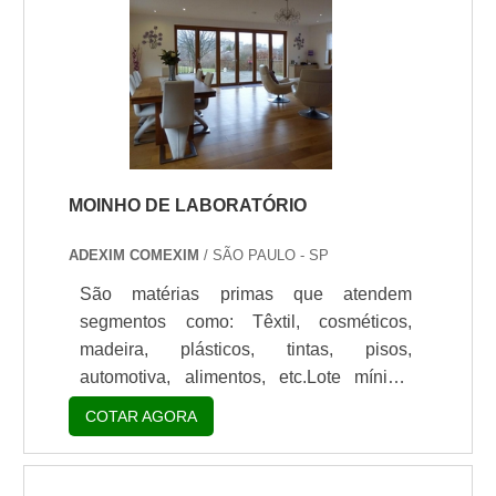
MOINHO DE LABORATÓRIO
ADEXIM COMEXIM
/ SÃO PAULO - SP
São matérias primas que atendem
segmentos como: Têxtil, cosméticos,
madeira, plásticos, tintas, pisos,
automotiva, alimentos, etc.Lote mínimo
de: 1 embalagem - 20kgAlém de um
COTAR AGORA
grande número de lotes processados
durante as operações de produção, o
moinho de laboratório também é