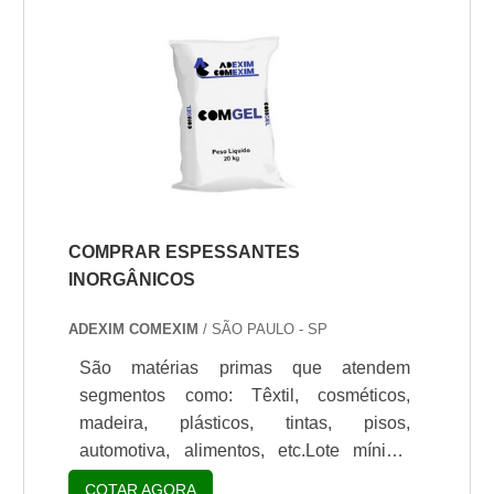
essencial para realizar testes de
dispersão em laboratório para se obter
fineza ou dispersar uma fórmula de até 1
galão em cada lateral.Qualificações de
um bom materialCom adição de esferas
de zircônio Silibeads, o consumid.
COMPRAR ESPESSANTES
INORGÂNICOS
ADEXIM COMEXIM
/ SÃO PAULO - SP
São matérias primas que atendem
segmentos como: Têxtil, cosméticos,
madeira, plásticos, tintas, pisos,
automotiva, alimentos, etc.Lote mínimo
de: 1 embalagem - 20kgOs espessantes
COTAR AGORA