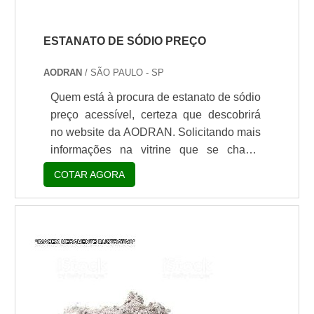
ESTANATO DE SÓDIO PREÇO
AODRAN
/ SÃO PAULO - SP
Quem está à procura de estanato de sódio
preço acessível, certeza que descobrirá
no website da AODRAN. Solicitando mais
informações na vitrine que se chama
Soluções Industriais e conhecendo a líder
COTAR AGORA
do segmento.É importante lembrar que o
produto deve sempre ser adquirido com
empresas especializadas no segmento.
Esse tipo de cuidado ajuda a garantir a
qualidade e durabilidade dos materiais,
além de evitar prejuízos com substituições
frequ...