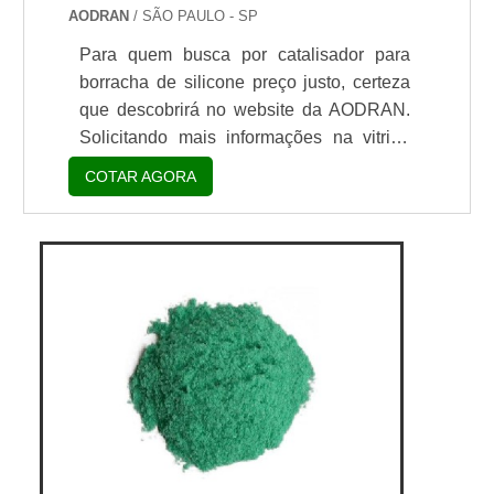
AODRAN
/ SÃO PAULO - SP
Para quem busca por catalisador para
borracha de silicone preço justo, certeza
que descobrirá no website da AODRAN.
Solicitando mais informações na vitrine
que se chama Soluções Industriais e
COTAR AGORA
conhecendo a líder do segmento.É
importante lembrar que o produto deve
sempre ser adquirido com empresas
especializadas no segmento. Esse tipo de
cuidado ajuda a garantir a qualidade e
durabilidade dos materiais, além de evitar
prejuízos com substi...