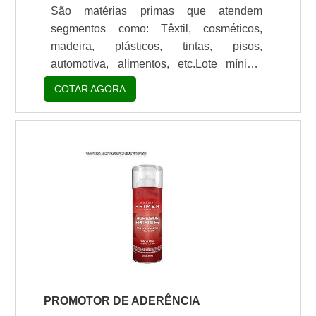
utilizado em diversos segmentos
São matérias primas que atendem
industriais. P.
segmentos como: Têxtil, cosméticos,
madeira, plásticos, tintas, pisos,
automotiva, alimentos, etc.Lote mínimo
de: 1 embalagem - 20kgPara indústrias
COTAR AGORA
plásticas, de tintas e vernizes, gráfica, de
adesivagem e muitas outras, comprar
lâmpada UV é uma solução para
realização de testes e controle de
qualidade dos materiais produzidos, uma
vez que as lâmpadas UV simulam as
condições dos raios solares, o qual os
materiais serão expostos e assim, é
possível dimensionar a du.
PROMOTOR DE ADERÊNCIA