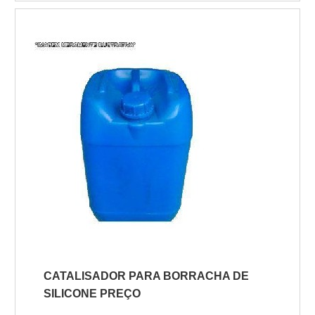
a temática é promotor de aderência preço,
com os profissionais da AODRAN irá
encontrar excelente custo-benefício com
pagamento acessível.UM POUCO MAIS
SOBRE PROMOTOR DE ADERÊNCIA
PREÇOHá muitas maneiras eficientes de
demo...
CATALISADOR PARA BORRACHA DE
SILICONE PREÇO