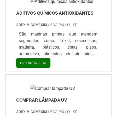
Oligômeros Acrílicos da mais alta
eficiência ISENTOS DE SILICONE para
ADITIVOS QUÍMICOS ANTIOXIDANTES
todos os sistemas seja base água ou
ADEXIM COMEXIM
/ SÃO PAULO - SP
solvente, sem solventes, tintas em pó ou
tintas de impressão. Altern.
São matérias primas que atendem
segmentos como: Têxtil, cosméticos,
madeira, plásticos, tintas, pisos,
automotiva, alimentos, etc.Lote mínimo
de: 1 embalagem - 20kgOs aditivos
COTAR AGORA
químicos antioxidantes são elementos
muito eficazes por, basicamente,
contribuir para a modificação da
resistência do material ao impacto e, com
isso, melhorar o acabamento do material,
conseguindo volatizar a dureza do
COMPRAR LÂMPADA UV
produto.INFORMAÇÕES RELEVANTES
ADEXIM COMEXIM
/ SÃO PAULO - SP
SOBRE O PRODUTOO produto é