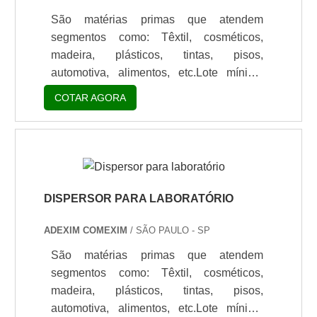
de assistência técn.
São matérias primas que atendem
segmentos como: Têxtil, cosméticos,
madeira, plásticos, tintas, pisos,
automotiva, alimentos, etc.Lote mínimo
de: 1 embalagem - 20kgResina de
COTAR AGORA
poliuretano para couroAs resinas
poliuretânicas dispersas em água
oferecem um excelente acabamento para
peças de couro como sapatos, bolsas,
cintos, bolas, casacos, mochilas,
carteiras, etc.A resina pu para couro
DISPERSOR PARA LABORATÓRIO
podem ser aditivadas com um catalisador
ADEXIM COMEXIM
/ SÃO PAULO - SP
de forma a alcançar todas as
propriedades desejadas para um
São matérias primas que atendem
acabamento de.
segmentos como: Têxtil, cosméticos,
madeira, plásticos, tintas, pisos,
automotiva, alimentos, etc.Lote mínimo