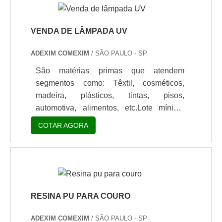
VENDA DE LÂMPADA UV
ADEXIM COMEXIM
/ SÃO PAULO - SP
São matérias primas que atendem
segmentos como: Têxtil, cosméticos,
madeira, plásticos, tintas, pisos,
automotiva, alimentos, etc.Lote mínimo
de: 1 embalagem - 20kgComercialização
COTAR AGORA
de lâmpada UVA venda de lâmpada UV é
destinada para indústrias que possuem as
câmaras de teste UV. Nessas câmaras
são usadas 8 lâmpadas UV de 40W que
podem ser UV-B ou UV-A. A reposição
dessas lâmpadas é de muita importância
RESINA PU PARA COURO
,e para que a longevidade da mesma seja
ADEXIM COMEXIM
/ SÃO PAULO - SP
acompanhada é recomendado o serviço