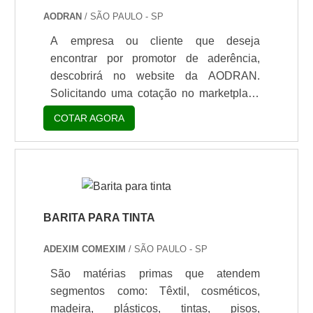
AODRAN
/ SÃO PAULO - SP
A empresa ou cliente que deseja
encontrar por promotor de aderência,
descobrirá no website da AODRAN.
Solicitando uma cotação no marketplace
Soluções Industriais e descobrindo a
COTAR AGORA
melhor referência do mercado. Quando a
temática é promotor de aderência, com a
AODRAN irá encontrar excelente custo-
benefício com produtos de alta qualidade
e desempenho.UM POUCO MAIS
SOBRE PROMOTOR DE
BARITA PARA TINTA
ADERÊNCIAHá muitas maneiras
ADEXIM COMEXIM
/ SÃO PAULO - SP
eficientes de demonstrar competência e
excelência em sua área de atuação. A
São matérias primas que atendem
AODRAN foca sua estratégia em
segmentos como: Têxtil, cosméticos,
proporcionar uma estrutura com:
madeira, plásticos, tintas, pisos,