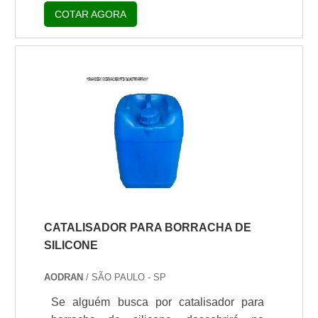
em alguns tipos de resina à base de
COTAR AGORA
solventes. Ele promove reações de forma
efetiva e permite um controle maior na
velocidade da reação por meio da
dosagem, sendo um produto muito
indicado também para reações de
esterificação e de trans-esterificação. E é
facilmente solúvel em ésteres, tendo seu
nível de temperatura de aplicação é de 80
a.
CATALISADOR PARA BORRACHA DE
SILICONE
AODRAN
/ SÃO PAULO - SP
Se alguém busca por catalisador para