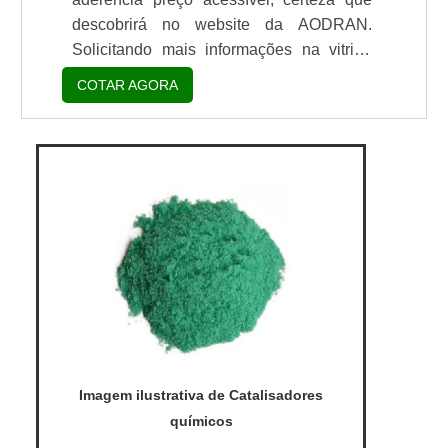
descobrirá no website da AODRAN.
Solicitando mais informações na vitrine
que se chama Soluções Industriais e
COTAR AGORA
conhecendo a líder do segmento. Quando
a temática é promotor de aderência preço,
com os profissionais da AODRAN irá
encontrar excelente custo-benefício com
pagamento acessível.UM POUCO MAIS
SOBRE PROMOTOR DE ADERÊNCIA
PREÇOHá muitas maneiras eficientes de
demo...
Imagem ilustrativa de Catalisadores
químicos