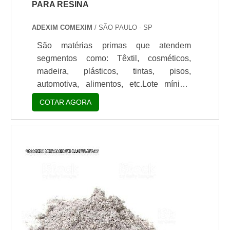
PARA RESINA
ADEXIM COMEXIM
/ SÃO PAULO - SP
São matérias primas que atendem
segmentos como: Têxtil, cosméticos,
madeira, plásticos, tintas, pisos,
automotiva, alimentos, etc.Lote mínimo
de: 1 embalagem - 20kgAo procurar
COTAR AGORA
qualquer produto no mercado,
principalmente catalisadores, é
fundamental contar com o melhor
distribuidor de catalisadores para resina.
Também conhecido como carga mineral
para resinas, o produto é muito adquirido
em vários segmentos do mercado.As
cargas minerais ...