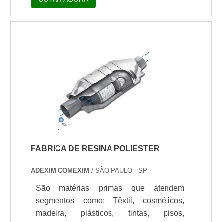
escritório de alta qualidade onde são
produto?A linha de resina poliuretano
realizadas as atividades e estrutura
monocomponente, é formulada à base de
suficiente para atender todas as
água, embora alguns tipos possuam uma
demandas. Tudo isso, unido a um time
pequena quantidade de co-solvente em
multidisciplinar de consultores associados
sua composição. São Poliésteres
e equipe de alta qualidade, fecha todo o
Alifáticos, que podem ser aplicados em
ciclo de entrega com excelência para toda
uma variada gama de substratos, seja
a carteira de clientes.Aproveite a visita
rígido ou flexível.Algumas área de
para acessar o nosso site e saber mais
atuação: indústria, reves.
sobre a empresa, nossos serviços e
produtos. Se preferir, entre em contato
com um dos nossos consultores e solicite
FABRICA DE RESINA POLIESTER
um orçamento!.
ADEXIM COMEXIM
/ SÃO PAULO - SP
São matérias primas que atendem
segmentos como: Têxtil, cosméticos,
madeira, plásticos, tintas, pisos,