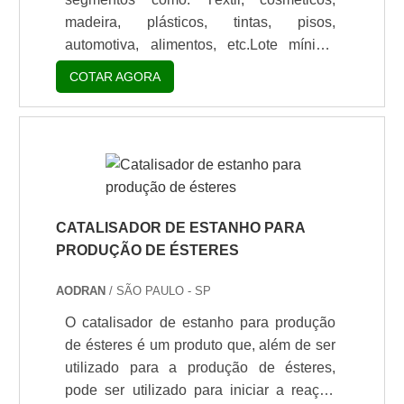
madeira, plásticos, tintas, pisos,
automotiva, alimentos, etc.Lote mínimo
de: 1 embalagem - 20kgCaracterística do
COTAR AGORA
inibidores de corrosão SNCZOs produtos
SNCZ são inibidores de corrosão
oferecendo fosfatos não tóxicos de alto
desempenho ativados e polifosfatos para
atender à crescente demanda por
inibidores de corrosão tintas e
revestimentos ambientalmente
CATALISADOR DE ESTANHO PARA
sustentáveis.A SNCZ propõe soluções
PRODUÇÃO DE ÉSTERES
para os reais desafios que as indústri.
AODRAN
/ SÃO PAULO - SP
O catalisador de estanho para produção
de ésteres é um produto que, além de ser
utilizado para a produção de ésteres,
pode ser utilizado para iniciar a reação