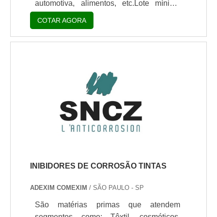
automotiva, alimentos, etc.Lote mínimo
de: 1 embalagem - 20kgSaiba mais sobre
COTAR AGORA
a fábricaUma fabrica de resina poliester é
extremamente importante para as mais
diversas indústrias, uma vez que a
aplicação de resina é realizada em
diversos tipos de serviços e materiais. O
produto é transformado do seu estado
liquido para o sólido, através do processo
de polimerização.A resina poliéster é
composto.
INIBIDORES DE CORROSÃO TINTAS
ADEXIM COMEXIM
/ SÃO PAULO - SP
São matérias primas que atendem
segmentos como: Têxtil, cosméticos,