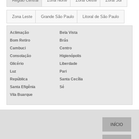
Região Central
Zona Norte
Zona Oeste
Zona Sul
Zona Leste
Grande São Paulo
Litoral de São Paulo
Aclimação
Bela Vista
Bom Retiro
Brás
Cambuci
Centro
Consolação
Higienópolis
Glicério
Liberdade
Luz
Pari
República
Santa Cecília
Santa Efigênia
Sé
Vila Buarque
INÍCIO