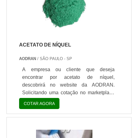
ACETATO DE NÍQUEL
AODRAN
/ SÃO PAULO - SP
A empresa ou cliente que deseja
encontrar por acetato de níquel,
descobrirá no website da AODRAN.
Solicitando uma cotação no marketplace
Soluções Industriais e descobrindo a
COTAR AGORA
melhor referência do mercado.É
importante lembrar que o produto deve
sempre ser adquirido com empresas
especializadas no segmento. Esse tipo de