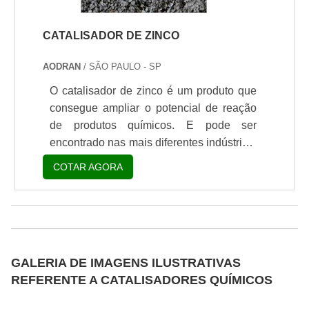
preferir, entre em contato com um dos
nossos consultores e solicite um
CATALISADOR DE ZINCO
orçamento!.
AODRAN
/ SÃO PAULO - SP
O catalisador de zinco é um produto que
consegue ampliar o potencial de reação
de produtos químicos. E pode ser
encontrado nas mais diferentes indústrias,
por exemplo: Cosmética; Alimentícia;
COTAR AGORA
Farmacêutica; Tintas e vernizes.Esse tipo
de produto possui um alto nível de
tecnologia e modernidade, e consegue
diminuir os problemas que, até o
momento de seu desenvolvimento,
GALERIA DE IMAGENS ILUSTRATIVAS
surgiam. Os catalisadores são produtos
REFERENTE A CATALISADORES QUÍMICOS
que promovem conversões quase
completas num tempo de reação bastante