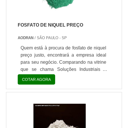
cosméticosTipos d.
FOSFATO DE NIQUEL PREÇO
AODRAN
/ SÃO PAULO - SP
Quem está à procura de fosfato de niquel
preço justo, encontrará a empresa ideal
para seu negócio. Comparando na vitrine
que se chama Soluções Industriais e
conhecendo a maior referência no
COTAR AGORA
mercado em seu próprio segmento.É
importante lembrar que o produto deve
sempre ser adquirido com empresas
especializadas no segmento. Esse tipo de
cuidado ajuda a garantir a qualidade e
durabilidade dos materiais, além de evitar
prejuízos com substituições frequentes de