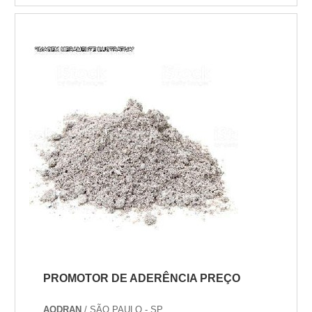
produto deve sempre ser adquirido com
empresas especializadas no segmento.
Esse tipo de cuidado ajuda a garantir a
qualidade e durabilidade dos materiais,
além de evitar prejuízos com substituições
frequ...
PROMOTOR DE ADERÊNCIA PREÇO
AODRAN
/ SÃO PAULO - SP