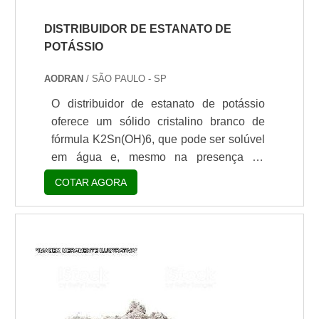
DISTRIBUIDOR DE ESTANATO DE
POTÁSSIO
AODRAN
/ SÃO PAULO - SP
O distribuidor de estanato de potássio
oferece um sólido cristalino branco de
fórmula K2Sn(OH)6, que pode ser solúvel
em água e, mesmo na presença de
umidade, essa substância química
COTAR AGORA
absorve o dióxido de carbono. Dessa
forma, o estanato de potássio é bastante
aplicado na fabricação de produtos
químicos que são feitos com a utilização
de estanho, estabilização de peróxidos e
também é utilizado para o tratamento de
superfície de estanhage...