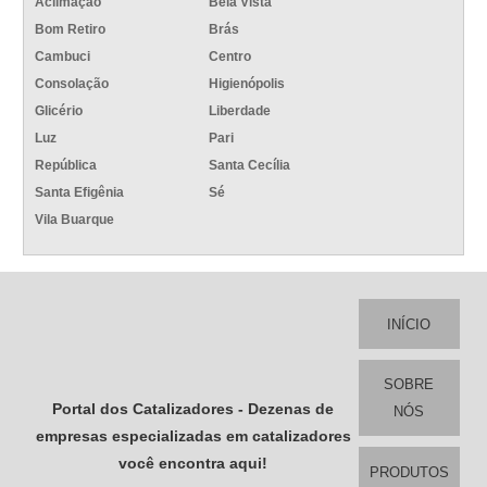
Aclimação
Bela Vista
Bom Retiro
Brás
Cambuci
Centro
Consolação
Higienópolis
Glicério
Liberdade
Luz
Pari
República
Santa Cecília
Santa Efigênia
Sé
Vila Buarque
INÍCIO
SOBRE
Portal dos Catalizadores - Dezenas de
NÓS
empresas especializadas em catalizadores
você encontra aqui!
PRODUTOS