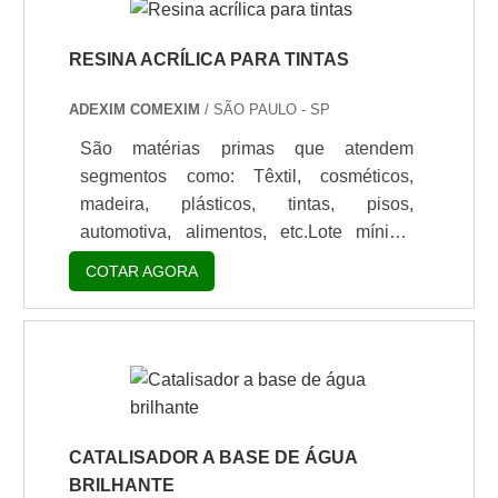
peças de couro como sapatos, bolsas,
cintos, bolas, casacos, mochilas,
carteiras, etc.A resina pu para couro
RESINA ACRÍLICA PARA TINTAS
podem ser aditivadas com um catalisador
ADEXIM COMEXIM
/ SÃO PAULO - SP
de forma a alcançar todas as
propriedades desejadas para um
São matérias primas que atendem
acabamento de.
segmentos como: Têxtil, cosméticos,
madeira, plásticos, tintas, pisos,
automotiva, alimentos, etc.Lote mínimo
de: 1 embalagem - 20kgResina acrílica
COTAR AGORA
para tintas Estron ChemicalA Estron
Chemical ao longo dos anos desenvolveu
uma forte presença global em todo o
mercado especialmente em revestimentos
de tinta pó, além de vários produtos como
aditivos e agentes de fluxo a Estron
produz a linha de resina acrílica para
CATALISADOR A BASE DE ÁGUA
tintas utilizada no segmento de tinta
BRILHANTE