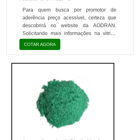
Para quem busca por promotor de
aderência preço acessível, certeza que
descobrirá no website da AODRAN.
Solicitando mais informações na vitrine
que se chama Soluções Industriais e
COTAR AGORA
conhecendo a líder do segmento. Quando
a temática é promotor de aderência preço,
com os profissionais da AODRAN irá
encontrar excelente custo-benefício com
pagamento acessível.UM POUCO MAIS
SOBRE PROMOTOR DE ADERÊNCIA
PREÇOHá muitas maneiras eficientes de
demo...