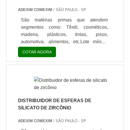
pó.Linha Isocr.
ADEXIM COMEXIM
/ SÃO PAULO - SP
São matérias primas que atendem
segmentos como: Têxtil, cosméticos,
madeira, plásticos, tintas, pisos,
automotiva, alimentos, etc.Lote mínimo
de: 1 embalagem - 20kgCatalisador á
COTAR AGORA
base de águaA aziridina polifuncional,
Crosslinker X-7 é um catalisador a base
de água brilhante, pois permite ao
revestimento melhores propriedades de
resistência física como abrasão, risco,
assim como resistência à água e
resistência química. Suas excelentes
DISTRIBUIDOR DE ESFERAS DE
propriedades, permite ser usado em
SILICATO DE ZIRCÔNIO
outras funções, como por e.
ADEXIM COMEXIM
/ SÃO PAULO - SP