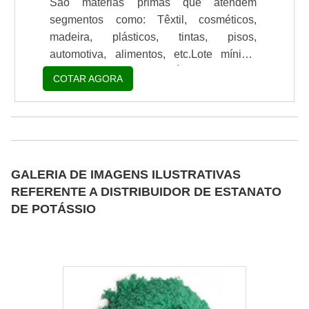
São matérias primas que atendem
segmentos como: Têxtil, cosméticos,
madeira, plásticos, tintas, pisos,
automotiva, alimentos, etc.Lote mínimo
de: 1 embalagem - 20kgÉ importante, na
COTAR AGORA
hora de realizar uma compra, contar com
o melhor distribuidor de esferas de silicato
de zircônio presente no mercado. Este
tipo de produto possui alta esfericidade o
que melhora a moagem reduzindo o atrito
GALERIA DE IMAGENS ILUSTRATIVAS
e consumo de energia.As esferas de
REFERENTE A DISTRIBUIDOR DE ESTANATO
silicato de zircônio são muitas vezes
DE POTÁSSIO
preferidas em vez de esferas de vidro de.