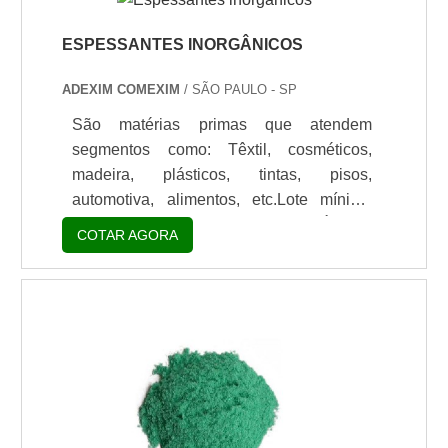
ESPESSANTES INORGÂNICOS
ADEXIM COMEXIM
/ SÃO PAULO - SP
São matérias primas que atendem
segmentos como: Têxtil, cosméticos,
madeira, plásticos, tintas, pisos,
automotiva, alimentos, etc.Lote mínimo
de: 1 embalagem - 20kgAplicaçõesÀ base
COTAR AGORA
de Atapulgita Mineral, os espessantes
inorgânicos ComGel podem ser aplicados
em sistema aquoso, sistema solvente com
o auxilio de um surfactante e em sistemas
sem solvente. As principais aplicações
dos espessantes desse tipo inorgânico
são em tintas e revestimentos, adesivos,
produtos farmacêuticos e