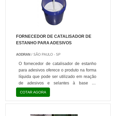
como sistema de moagem, as esferas de
óxido de zircônio podem ser utilizadas na
ind.
FORNECEDOR DE CATALISADOR DE
ESTANHO PARA ADESIVOS
AODRAN
/ SÃO PAULO - SP
O fornecedor de catalisador de estanho
para adesivos oferece o produto na forma
líquida que pode ser utilizado em reação
de adesivos e selantes à base de
poliuretano e silicone. Esses adesivos e
COTAR AGORA
selantes à base de poliuretano são
largamente utilizados na construção civil
para fazer vedações e colagens de
diversos materiais. Na lista abaixo,