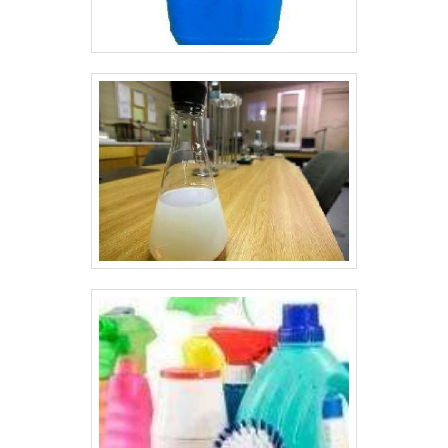
EMPRESANa AODRAN tem o que há de
melhor no mercado de promotor de
aderencia para vidro. Sempre de olho no
mercado, traz novidades em itens como
catalisador de estanho e catalisador de
titânio.Tem rótulo de comprometida com
os serviços e segura, padrões alcançados
por conter escritório de alta qualidade
onde são realizadas as atividades e
equipamentos de última geração. Tudo
isso, somado a uma equipe
multidisciplinar de consultores associados
e profissionais com vasta experiência nas
diversas áreas de atuação, garante uma
entrega de excelência de ponta a ponta..