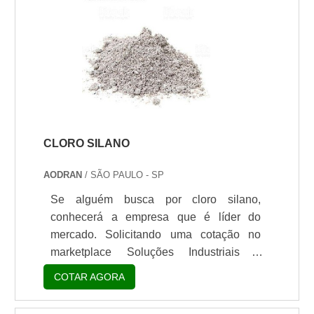
de eficiência, o que pode levar a
resultados mais efetivos. APRESENTA
UMA FÁCIL SOLUÇÃO EM
ÉSTERESEsse tipo de produto possui
fácil solução em ésteres, e seu nível.
CLORO SILANO
AODRAN
/ SÃO PAULO - SP
Se alguém busca por cloro silano,
conhecerá a empresa que é líder do
mercado. Solicitando uma cotação no
marketplace Soluções Industriais e
descobrindo a melhor referência do
COTAR AGORA
mercado.É importante lembrar que o
produto deve sempre ser adquirido com