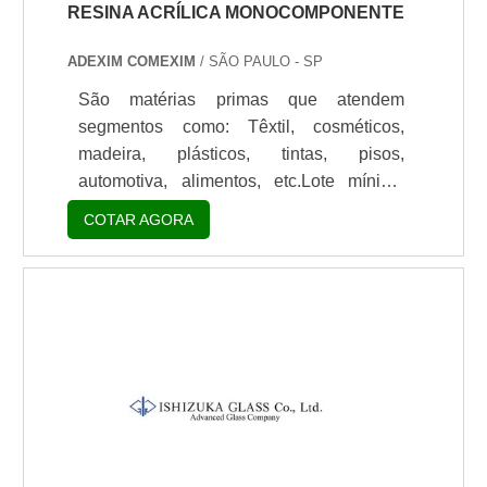
RESINA ACRÍLICA MONOCOMPONENTE
ADEXIM COMEXIM
/ SÃO PAULO - SP
São matérias primas que atendem
segmentos como: Têxtil, cosméticos,
madeira, plásticos, tintas, pisos,
automotiva, alimentos, etc.Lote mínimo
de: 1 embalagem - 20kgSobre a resina
COTAR AGORA
acrílicaA Estron Chemical fornece linha
de resina acrílica monocomponente para
uso industrial ou para uso em cosmético
(esmaltes de unha), com grande eficiência
e qualidade.Exemplos de resina acrílica
Isocryl C-70: é uma resina acrílica
monocomponente Carboxyfuncional, de
moderado a alto Tg. Sua base é acrílica
(100% só.