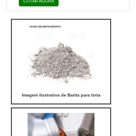
COTAR AGORA
conhecendo a líder do segmento. Quando
a temática é promotor de aderência preço,
com os profissionais da AODRAN irá
encontrar excelente custo-benefício com
pagamento acessível.UM POUCO MAIS
SOBRE PROMOTOR DE ADERÊNCIA
PREÇOHá muitas maneiras eficientes de
demo...
Imagem ilustrativa de Barita para tinta