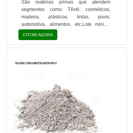
São matérias primas que atendem
segmentos como: Têxtil, cosméticos,
madeira, plásticos, tintas, pisos,
automotiva, alimentos, etc.Lote mínimo
de: 1 embalagem - 20kgUso da BaritaA
COTAR AGORA
Barita ou Sulfato de Bário é um mineral
natural existente na natureza com teor de
pureza de até aproximadamente 98,5% de
BaSO4 e cor que atinge até 95 G.E.Nas
formulações modernas, os minerais como
o sulfato de bário ou Barita e outros
produtos como talco, caul...