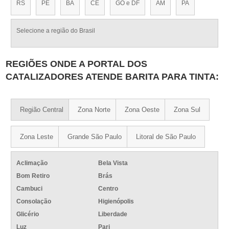
RS
PE
BA
CE
GO e DF
AM
PA
Selecione a região do Brasil
REGIÕES ONDE A PORTAL DOS
CATALIZADORES ATENDE BARITA PARA TINTA:
Região Central
Zona Norte
Zona Oeste
Zona Sul
Zona Leste
Grande São Paulo
Litoral de São Paulo
Aclimação
Bela Vista
Bom Retiro
Brás
Cambuci
Centro
Consolação
Higienópolis
Glicério
Liberdade
Luz
Pari