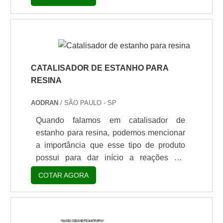
da Adexim-comexim é uma fonte de
radiação padronizada e importada,
produzida tecnicamente dentro das
normas internacionais, com o máximo em
eficiência e durabilidade.Tipos de
Lâmpadas de UV disponíveis: Ultravioleta
CATALISADOR DE ESTANHO PARA
B - 40W/Pico - 313nm; Ultravioleta A -
RESINA
40W/Pico - 351nm; Ultravioleta A -
AODRAN
/ SÃO PAULO - SP
40W/Pico - 340nm. A lâmpada d.
Quando falamos em catalisador de
estanho para resina, podemos mencionar
a importância que esse tipo de produto
possui para dar início a reações em
processos químicos. Com a utilização do
COTAR AGORA
catalisador de estanho é possível ter um
controle maior sobre a velocidade de
reação por meio da dosagem, e as
reações podem alcançar um nível maior