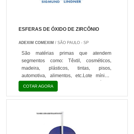
baixa inércia qu.
ESFERAS DE ÓXIDO DE ZIRCÔNIO
ADEXIM COMEXIM
/ SÃO PAULO - SP
São matérias primas que atendem
segmentos como: Têxtil, cosméticos,
madeira, plásticos, tintas, pisos,
automotiva, alimentos, etc.Lote mínimo
de: 1 embalagem - 20kgEsferas de Óxido
COTAR AGORA
SilibeadsAs esferas de Óxido de Zircônio
são estabilizadas de forma a serem
utilizadas para dispersões de pigmentos,
e são bastante aplicadas na Indústria de
tintas, em sistemas de moagem ou na
indústria automotiva.Por serem utilizadas