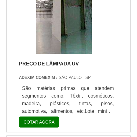
seguem alguns exemplos: Calhas; Rufos;
Plásticos; Granitos.EFICIÊNCIA EM
TRABALHOS DE FABRICANTES DE
AUTOMÓVEISAlém disso, outro trabalho
bastante frequente .
PREÇO DE LÂMPADA UV
ADEXIM COMEXIM
/ SÃO PAULO - SP
São matérias primas que atendem
segmentos como: Têxtil, cosméticos,
madeira, plásticos, tintas, pisos,
automotiva, alimentos, etc.Lote mínimo
de: 1 embalagem - 20kgPreços para
COTAR AGORA
lâmpadas UVO preço de lâmpada UV é
um gasto destinado para reposição desta