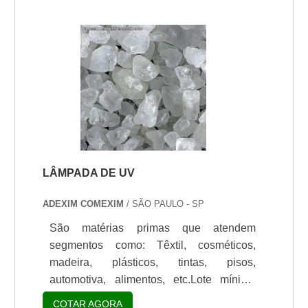
peça que compõe o equipamento de teste
UV. Nesse equipamento são usadas
lâmpadas UV para que ocorra a
simulação de intempéries, a fim de
envelhecer a peça analisada e permitir
que seja medida sua durabilidade.O
melhor preço de lâmpada UV é encontrad.
LÂMPADA DE UV
ADEXIM COMEXIM
/ SÃO PAULO - SP
São matérias primas que atendem
segmentos como: Têxtil, cosméticos,
madeira, plásticos, tintas, pisos,
automotiva, alimentos, etc.Lote mínimo
de: 1 embalagem - 20kgA lâmpada de UV
COTAR AGORA