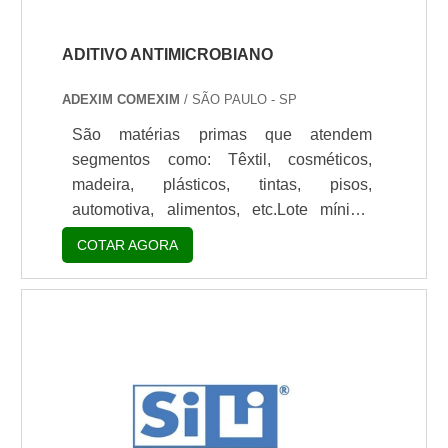
ADITIVO ANTIMICROBIANO
ADEXIM COMEXIM
/ SÃO PAULO - SP
São matérias primas que atendem
segmentos como: Têxtil, cosméticos,
madeira, plásticos, tintas, pisos,
automotiva, alimentos, etc.Lote mínimo
de: 1 embalagem - 20kgPrincipais
COTAR AGORA
aplicaçõesO vidro é considerado como
um material de alta inércia química devido
a sua forte estrutura. No entanto, é
possível reduzir esta inércia química pela
alteração contínua de sua estrutura,
especialmente com água. Com a
combinação dessa propriedade e de alta
tecnologia foi possível criar um vidro com