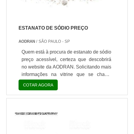
ESTANATO DE SÓDIO PREÇO
AODRAN
/ SÃO PAULO - SP
Quem está à procura de estanato de sódio
preço acessível, certeza que descobrirá
no website da AODRAN. Solicitando mais
informações na vitrine que se chama
Soluções Industriais e conhecendo a líder
COTAR AGORA
do segmento.É importante lembrar que o
produto deve sempre ser adquirido com
empresas especializadas no segmento.
Esse tipo de cuidado ajuda a garantir a
qualidade e durabilidade dos materiais,
além de evitar prejuízos com substituições